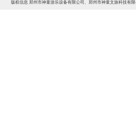
版权信息 郑州市神童游乐设备有限公司、郑州市神童文旅科技有