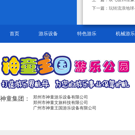
下一篇：
玩转流浪地球
首页
游乐设备
特色游乐
机械游乐
郑州市神童游乐设备有限公司
神童集团：
郑州市神童文旅科技有限公司
广州市神童王国游乐设备有限公司